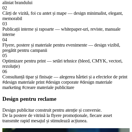
aliniat brandului
02
Cărți de vizită, foi cu antet și mape — design minimalist, elegant,
memorabil
03
Publicații interne și rapoarte — whitepaper-uri, reviste, manuale
interne
04
Flyere, postere și materiale pentru evenimente — design vizibil,
pregătit pentru campanii
05
Optimizare pentru print — setări tehnice (bleed, CMYK, vectori,
rezoluție)
06
Consultanță tipar și finisaje — alegerea hârtiei și a efectelor de print
#design materiale print
#design corporate
#design materiale
marketing
#creare materiale publicitare
Design pentru reclame
Design publicitar construit pentru atenție și conversie.
De la postere de vitrină la flyere promoționale, fiecare asset
transmite rapid mesajul și stimulează acțiunea.