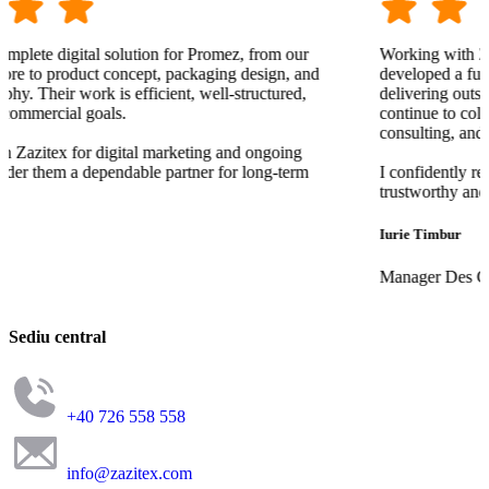
lution for Promez, from our
Working with Zazitex has been an 
oncept, packaging design, and
developed a fully custom online 
efficient, well-structured,
delivering outstanding quality acro
continue to collaborate with Zazi
consulting, and we’re extremely sat
tal marketing and ongoing
able partner for long-term
I confidently recommend Zazitex 
trustworthy and highly competent d
Iurie Timbur
Manager Des Champs
Sediu central
+40 726 558 558
info@zazitex.com