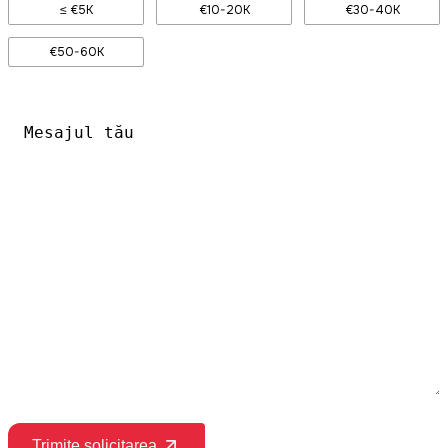
≤ €5K
€10-20K
€30-40K
€50-60K
Mesajul
tău
*
Trimite solicitarea