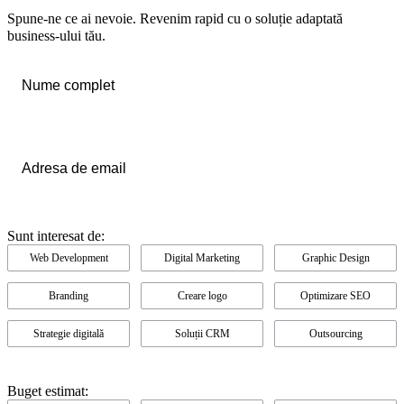
Spune-ne ce ai nevoie. Revenim rapid cu o soluție adaptată
business-ului tău.
Nume
complet
*
Email
*
Sunt interesat de:
Web Development
Digital Marketing
Graphic Design
Branding
Creare logo
Optimizare SEO
Strategie digitală
Soluții CRM
Outsourcing
Buget estimat: