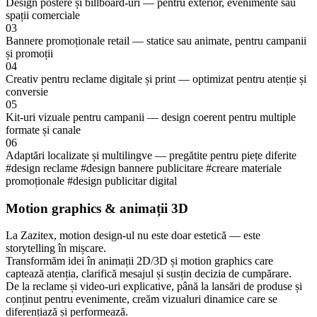
Design postere și billboard-uri — pentru exterior, evenimente sau
spații comerciale
03
Bannere promoționale retail — statice sau animate, pentru campanii
și promoții
04
Creativ pentru reclame digitale și print — optimizat pentru atenție și
conversie
05
Kit-uri vizuale pentru campanii — design coerent pentru multiple
formate și canale
06
Adaptări localizate și multilingve — pregătite pentru piețe diferite
#design reclame
#design bannere publicitare
#creare materiale
promoționale
#design publicitar digital
Motion graphics & animații 3D
La Zazitex, motion design-ul nu este doar estetică — este
storytelling în mișcare.
Transformăm idei în animații 2D/3D și motion graphics care
captează atenția, clarifică mesajul și susțin decizia de cumpărare.
De la reclame și video-uri explicative, până la lansări de produse și
conținut pentru evenimente, creăm vizualuri dinamice care se
diferențiază și performează.