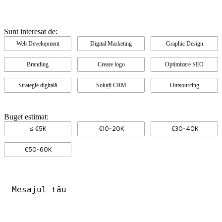
Sunt interesat de:
Web Development
Digital Marketing
Graphic Design
Branding
Creare logo
Optimizare SEO
Strategie digitală
Soluții CRM
Outsourcing
Buget estimat:
≤ €5K
€10-20K
€30-40K
€50-60K
Mesajul
tău
*