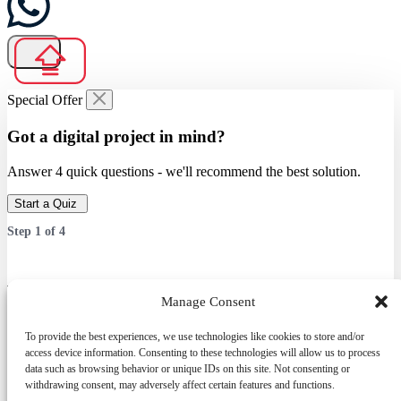
Special Offer
Got a digital project in mind?
Answer 4 quick questions - we'll recommend the best solution.
Start a Quiz
Step
1
of
4
Which service are you interested in?
Manage Consent
Answer 4 quick questions — we’ll recommend the best solution.
To provide the best experiences, we use technologies like cookies to store and/or
access device information. Consenting to these technologies will allow us to process
data such as browsing behavior or unique IDs on this site. Not consenting or
withdrawing consent, may adversely affect certain features and functions.
Servicii