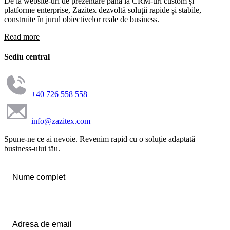
De la website-uri de prezentare până la CRM-uri custom și
platforme enterprise, Zazitex dezvoltă soluții rapide și stabile,
construite în jurul obiectivelor reale de business.
Read more
Sediu central
+40 726 558 558
info@zazitex.com
Spune-ne ce ai nevoie. Revenim rapid cu o soluție adaptată
business-ului tău.
Nume
complet
*
Email
*