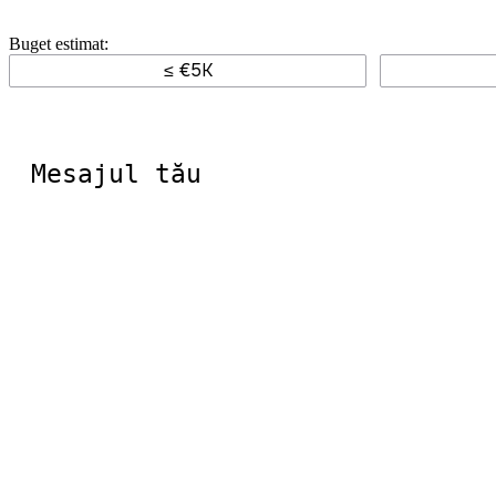
Buget estimat:
≤ €5K
Mesajul
tău
*