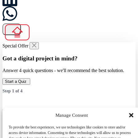
Special Offer
Got a digital project in mind?
Answer 4 quick questions - we'll recommend the best solution.
Start a Quiz
Step
1
of
4
Which service are you interested in?
Manage Consent
Answer 4 quick questions — we’ll recommend the best solution.
To provide the best experiences, we use technologies like cookies to store and/or
access device information. Consenting to these technologies will allow us to process