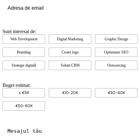
Email
*
Sunt interesat de:
Web Development
Digital Marketing
Graphic Design
Branding
Creare logo
Optimizare SEO
Strategie digitală
Soluții CRM
Outsourcing
Buget estimat:
≤ €5K
€10-20K
€30-40K
€50-60K
Mesajul
tău
*